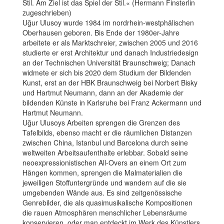
Stil. Am Ziel ist das Spiel der Stil.« (Hermann Finsterlin
zugeschrieben)
Uğur Ulusoy wurde 1984 im nordrhein-westphälischen
Oberhausen geboren. Bis Ende der 1980er-Jahre
arbeitete er als Marktschreier, zwischen 2005 und 2016
studierte er erst Architektur und danach Industriedesign
an der Technischen Universität Braunschweig; Danach
widmete er sich bis 2020 dem Studium der Bildenden
Kunst, erst an der HBK Braunschweig bei Norbert Bisky
und Hartmut Neumann, dann an der Akademie der
bildenden Künste in Karlsruhe bei Franz Ackermann und
Hartmut Neumann.
Uğur Ulusoys Arbeiten sprengen die Grenzen des
Tafelbilds, ebenso macht er die räumlichen Distanzen
zwischen China, Istanbul und Barcelona durch seine
weltweiten Arbeitsaufenthalte erlebbar. Sobald seine
neoexpressionistischen All-Overs an einem Ort zum
Hängen kommen, sprengen die Malmaterialien die
jeweiligen Stoffuntergründe und wandern auf die sie
umgebenden Wände aus. Es sind zeitgenössische
Genrebilder, die als quasimusikalische Kompositionen
die rauen Atmosphären menschlicher Lebensräume
konservieren, oder man entdeckt im Werk des Künstlers