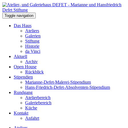
Toggle navigation
Das Haus
Ateliers
Galerien
Stiftung
Historie
da Vinci
Aktuell
Archiv
Open House
Rückblick
Stipendien
Marianne-Defet-Malerei-Stipendium
Hans-Friedrich-Defet-Absolventen-Stipendium
Rundgang
Atelierbereich
Galeriebereich
Küche
Kontakt
Anfahrt
Ateliers