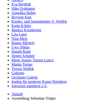
Eva Breitfuß
Silke Erdtmann
Angelika Huber
Boyong Kim
Kinder- und Jugendatelier V. Waffek
Karla Köhler
Markus Kronberger
Lisa Lang
Nina Metz
Rainer Michely
Uwe Niklas
Harald Raab
Jürgen Schabel
Marie Jeanne Turnea-Luncz
Martin Turner
Verena Waffek
Galerien
Oechsner Galerie
Institut für moderne Kunst Nürnberg
fotoszene nürnberg e.V.
Aktuell
Ausstellung Sebastian Tröger