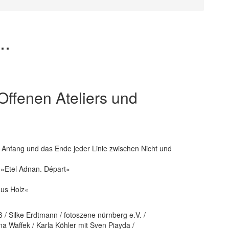
..
Offenen Ateliers und
 Anfang und das Ende jeder Linie zwischen Nicht und
g »Etel Adnan. Départ«
aus Holz«
ß / Silke Erdtmann / fotoszene nürnberg e.V. /
a Waffek / Karla Köhler mit Sven Piayda /